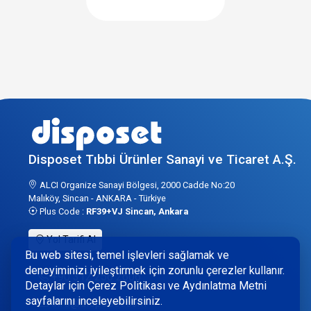
Disposet Tıbbi Ürünler Sanayi ve Ticaret A.Ş.
ALCI Organize Sanayi Bölgesi, 2000 Cadde No:20
Malıköy, Sincan - ANKARA - Türkiye
Plus Code :
RF39+VJ Sincan, Ankara
Yol Tarifi Al
Bu web sitesi, temel işlevleri sağlamak ve
deneyiminizi iyileştirmek için zorunlu çerezler kullanır.
+90 312 256 2606
Detaylar için Çerez Politikası ve Aydınlatma Metni
sayfalarını inceleyebilirsiniz.
info@disposet.com