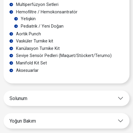
Multiperfüzyon Setleri
Hemofiltre / Hemokonsantratör
Yetişkin
Pediatrik / Yeni Doğan
Aortik Punch
Vasküler Turnike kit
Kanülasyon Turnike Kit
Seviye Sensör Pedleri (Maquet/Stöckert/Terumo)
Manifold Kit Set
Aksesuarlar
Solunum
Yoğun Bakım