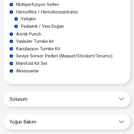
Multiperfüzyon Setleri
Hemofiltre / Hemokonsantratör
Yetişkin
Pediatrik / Yeni Doğan
Aortik Punch
Vasküler Turnike kit
Kanülasyon Turnike Kit
Seviye Sensör Pedleri (Maquet/Stöckert/Terumo)
Manifold Kit Set
Aksesuarlar
Solunum
Yoğun Bakım