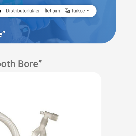
m
Distribütörlükler
İletişim
Türkçe
e”
oth Bore”