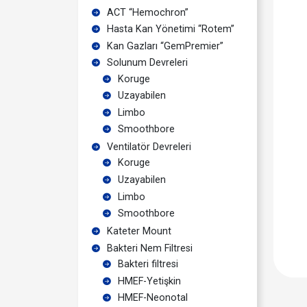
ACT “Hemochron”
Hasta Kan Yönetimi “Rotem”
Kan Gazları “GemPremier”
Solunum Devreleri
Koruge
Uzayabilen
Limbo
Smoothbore
Ventilatör Devreleri
Koruge
Uzayabilen
Limbo
Smoothbore
Kateter Mount
Bakteri Nem Filtresi
Bakteri filtresi
HMEF-Yetişkin
HMEF-Neonotal