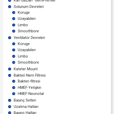
Kan Gazları “GemPremier”
Solunum Devreleri
Koruge
Uzayabilen
Limbo
Smoothbore
Ventilatör Devreleri
Koruge
Uzayabilen
Limbo
Smoothbore
Kateter Mount
Bakteri Nem Filtresi
Bakteri filtresi
HMEF-Yetişkin
HMEF-Neonotal
Basınç Setleri
Uzatma Hatları
Basınç Hatları