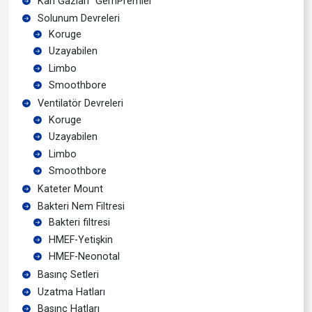
Kan Gazları “GemPremier”
Solunum Devreleri
Koruge
Uzayabilen
Limbo
Smoothbore
Ventilatör Devreleri
Koruge
Uzayabilen
Limbo
Smoothbore
Kateter Mount
Bakteri Nem Filtresi
Bakteri filtresi
HMEF-Yetişkin
HMEF-Neonotal
Basınç Setleri
Uzatma Hatları
Basınç Hatları