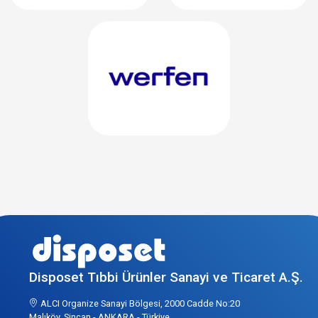
Disposet Tıbbi Ürünler Sanayi ve Ticaret A.Ş.
ALCI Organize Sanayi Bölgesi, 2000 Cadde No:20
Malıköy, Sincan - ANKARA - Türkiye