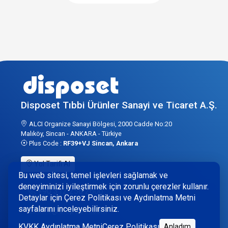
Disposet Tıbbi Ürünler Sanayi ve Ticaret A.Ş.
ALCI Organize Sanayi Bölgesi, 2000 Cadde No:20
Malıköy, Sincan - ANKARA - Türkiye
Plus Code :
RF39+VJ Sincan, Ankara
Yol Tarifi Al
Bu web sitesi, temel işlevleri sağlamak ve
deneyiminizi iyileştirmek için zorunlu çerezler kullanır.
+90 312 256 2606
Detaylar için Çerez Politikası ve Aydınlatma Metni
sayfalarını inceleyebilirsiniz.
info@disposet.com
KVKK Aydınlatma Metni
Çerez Politikası
Anladım