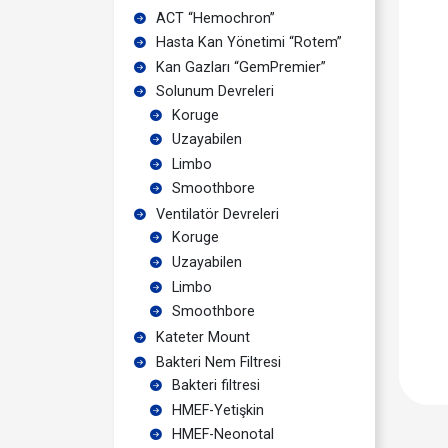
ACT “Hemochron”
Hasta Kan Yönetimi “Rotem”
Kan Gazları “GemPremier”
Solunum Devreleri
Koruge
Uzayabilen
Limbo
Smoothbore
Ventilatör Devreleri
Koruge
Uzayabilen
Limbo
Smoothbore
Kateter Mount
Bakteri Nem Filtresi
Bakteri filtresi
HMEF-Yetişkin
HMEF-Neonotal