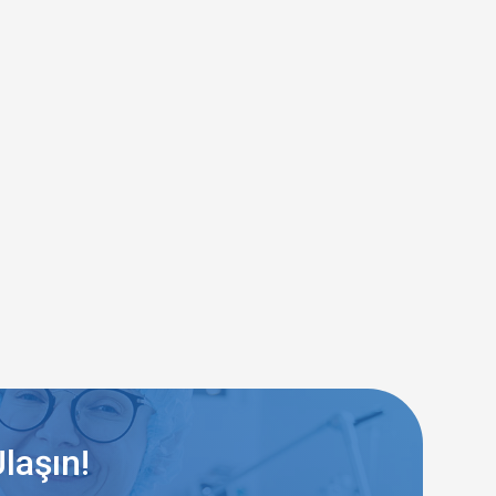
laşın!